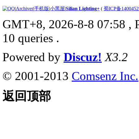
|
Archiver
|
手机版
|
小黑屋
|
Silian Lighting+
(
蜀ICP备1400452
GMT+8, 2026-8-8 07:58
, 
10 queries .
Powered by
Discuz!
X3.2
© 2001-2013
Comsenz Inc.
返回顶部