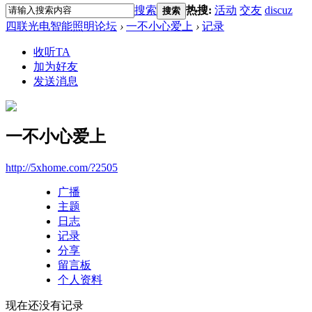
搜索
热搜:
活动
交友
discuz
搜索
四联光电智能照明论坛
›
一不小心爱上
›
记录
收听TA
加为好友
发送消息
一不小心爱上
http://5xhome.com/?2505
广播
主题
日志
记录
分享
留言板
个人资料
现在还没有记录