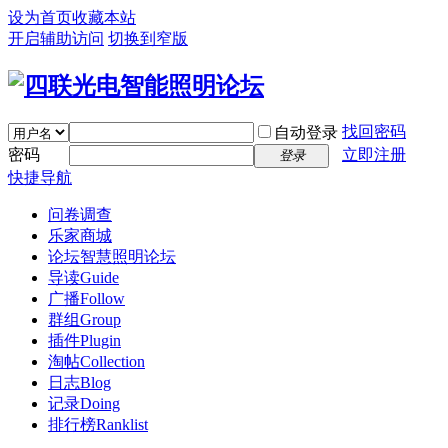
设为首页
收藏本站
开启辅助访问
切换到窄版
找回密码
自动登录
密码
立即注册
登录
快捷导航
问卷调查
乐家商城
论坛
智慧照明论坛
导读
Guide
广播
Follow
群组
Group
插件
Plugin
淘帖
Collection
日志
Blog
记录
Doing
排行榜
Ranklist