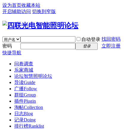
设为首页
收藏本站
开启辅助访问
切换到窄版
找回密码
自动登录
密码
立即注册
登录
快捷导航
问卷调查
乐家商城
论坛
智慧照明论坛
导读
Guide
广播
Follow
群组
Group
插件
Plugin
淘帖
Collection
日志
Blog
记录
Doing
排行榜
Ranklist