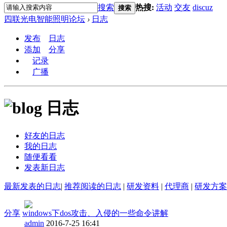
搜索
热搜:
活动
交友
discuz
搜索
四联光电智能照明论坛
›
日志
发布
日志
添加
分享
记录
广播
日志
好友的日志
我的日志
随便看看
发表新日志
最新发表的日志
|
推荐阅读的日志
|
研发资料
|
代理商
|
研发方案
分享
windows下dos攻击、入侵的一些命令讲解
admin
2016-7-25 16:41