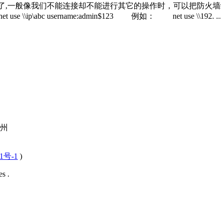
1为例了,一般像我们不能连接却不能进行其它的操作时，可以把防火墙给关掉n
t use \\ip\abc username:admin$123 例如： net use \\192. ..
梧州
1号-1
)
s .