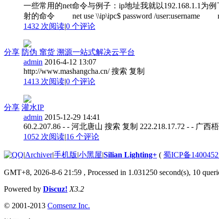
一些常用的net命令与例子：ip地址我就以192.168.1.
射的命令 net use \\ip\ipc$ password /user:username ne
1432 次阅读
|
0
个评论
分享
防伪 窜货 溯源一站式解决云平台
admin
2016-4-12 13:07
http://www.mashangcha.cn/ 搜索 复制
1413 次阅读
|
0
个评论
分享
灌水IP
admin
2015-12-29 14:41
60.2.207.86 - - 河北唐山 搜索 复制 222.218.17.72 - - 广西
1052 次阅读
|
16
个评论
|
Archiver
|
手机版
|
小黑屋
|
Silian Lighting+
(
蜀ICP备1400452
GMT+8, 2026-8-6 21:59
, Processed in 1.031250 second(s), 10 querie
Powered by
Discuz!
X3.2
© 2001-2013
Comsenz Inc.