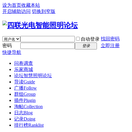
设为首页
收藏本站
开启辅助访问
切换到窄版
找回密码
自动登录
密码
立即注册
登录
快捷导航
问卷调查
乐家商城
论坛
智慧照明论坛
导读
Guide
广播
Follow
群组
Group
插件
Plugin
淘帖
Collection
日志
Blog
记录
Doing
排行榜
Ranklist